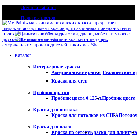
Личный кабинет
Палитры цветов
+7(916)288-67-76
Каталог
Интерьерные краски
Американские краски
Европейские к
Краска для стен
Пробник краски
Пробник цвета 0.125 л.
Пробник цвета 
Краска для потолка
Краска для потолков из США
Потолоч
Краска для полов
Краска по бетону
Краска для плинтуса