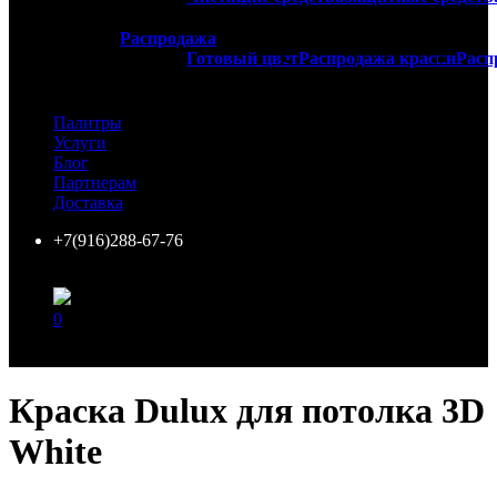
Распродажа
Готовый цвет
Распродажа краски
Расп
Палитры
Услуги
Блог
Партнерам
Доставка
+7(916)288-67-76
0
Ваша корзина пуста!
Краска Dulux для потолка 3D
White