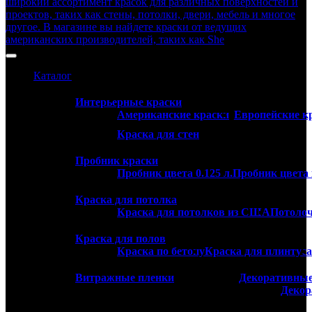
Каталог
Интерьерные краски
Американские краски
Европейские к
Краска для стен
Пробник краски
Пробник цвета 0.125 л.
Пробник цвета 
Краска для потолка
Краска для потолков из США
Потолоч
Краска для полов
Краска по бетону
Краска для плинтуса
Витражные пленки
Декоративны
Декор