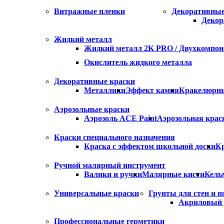
Витражные пленки
Декоративны
Декор
Жидкий металл
Жидкий металл 2K PRO / Двухкомпо
Окислитель жидкого металла
Декоративные краски
Металлики
Эффект камня
Кракелюрны
Аэрозольные краски
Аэрозоль ACE Paint
Аэрозольная крас
Краски специального назначения
Краска с эффектом школьной доски
Кр
Ручной малярный инструмент
Валики и ручки
Малярные кисти
Кель
Универсальные краски
Грунты для стен и п
Акриловый 
Профессиональные герметики