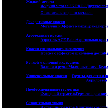
Жидкий металл
Жидкий металл 2K PRO / Двухкомпо
Окислитель жидкого металла
Декоративные краски
Металлики
Эффект камня
Кракелюрны
Аэрозольные краски
Аэрозоль ACE Paint
Аэрозольная крас
Краски специального назначения
Краска с эффектом школьной доски
Кр
Ручной малярный инструмент
Валики и ручки
Малярные кисти
Кель
Универсальные краски
Грунты для стен и п
Акриловый 
Профессиональные герметики
Фасадный герметик
Герметик для вну
Строительная химия
Чистящие средства
Защитные средств