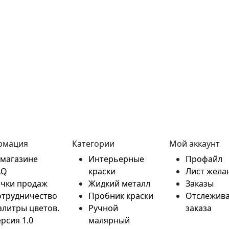
рмация
Категории
Мой аккаунт
 магазине
Интерьерные
Профайл
AQ
краски
Лист жела
очки продаж
Жидкий металл
Заказы
отрудничество
Пробник краски
Отслежив
алитры цветов.
Ручной
заказа
рсия 1.0
малярный