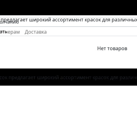
рки
ртнерам
Доставка
Нет товаров
талог
Палитры
Услуги
Блог
Партнерам
Доставк