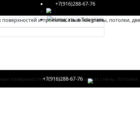
+7(916)288-67-76
Главная
Товары
Цементные затирки
а
+7(916)288-67-76
0