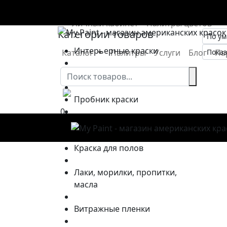
Цементные зати
Личный кабинет
Палитры цветов
Категории товаров
Интерьерные краски
Каталог
Палитры
Услуги
Блог
Па
Фасадные краски
Пробник краски
0
Краска для потолка
Ка
Краска для полов
Лаки, морилки, пропитки,
масла
Витражные пленки